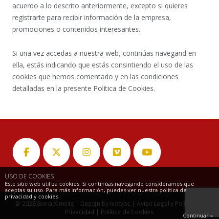
acuerdo a lo descrito anteriormente, excepto si quieres
registrarte para recibir información de la empresa,
promociones o contenidos interesantes.
Si una vez accedas a nuestra web, continúas navegand en
ella, estás indicando que estás consintiendo el uso de las
cookies que hemos comentado y en las condiciones
detalladas en la presente Política de Cookies.
USO DE COOKIES
Este sitio web utiliza cookies. Si continúas navegando consideramos que
aceptas su uso. Para más información, puedes ver nuestra política de
privacidad y cookies.
© 2026
Borja Ximelis
| Design by
Ixotype
|
Aviso Legal y Política de
Privacidad
|
Política de Cookies
Continuar »