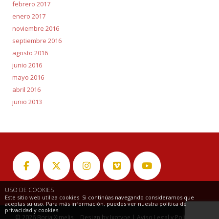
febrero 2017
enero 2017
noviembre 2016
septiembre 2016
agosto 2016
junio 2016
mayo 2016
abril 2016
junio 2013
USO DE COOKIES
Este sitio web utiliza cookies. Si continúas navegando consideramos que
aceptas su uso. Para más información, puedes ver nuestra política de
privacidad y cookies.
© 2026
Borja Ximelis
| Design by
Ixotype
|
Aviso Legal y Política de