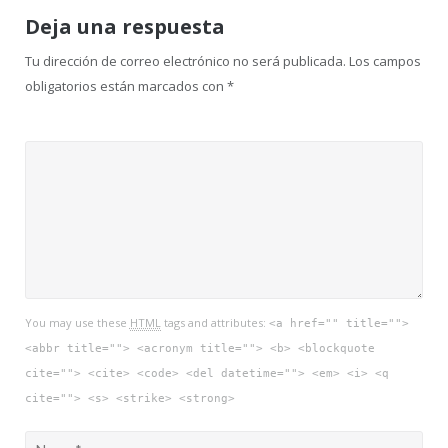
Deja una respuesta
Tu dirección de correo electrónico no será publicada.
Los campos
obligatorios están marcados con
*
You may use these
HTML
tags and attributes:
<a href="" title="">
<abbr title=""> <acronym title=""> <b> <blockquote
cite=""> <cite> <code> <del datetime=""> <em> <i> <q
cite=""> <s> <strike> <strong>