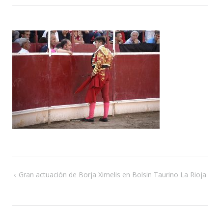
de
ent
Navegación
Gran actuación de Borja Ximelis en Bolsin Taurino La Rioja
de
entradas