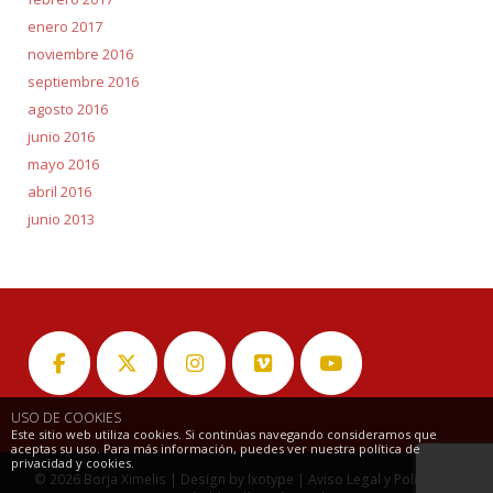
enero 2017
noviembre 2016
septiembre 2016
agosto 2016
junio 2016
mayo 2016
abril 2016
junio 2013
USO DE COOKIES
Este sitio web utiliza cookies. Si continúas navegando consideramos que
aceptas su uso. Para más información, puedes ver nuestra política de
privacidad y cookies.
© 2026
Borja Ximelis
| Design by
Ixotype
|
Aviso Legal y Política de