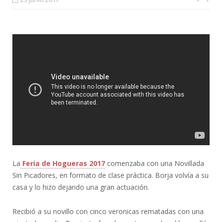
Nave
de
entr
La
Feria de Hogueras 2017
comenzaba con una Novillada
Sin Picadores, en formato de clase práctica. Borja volvía a su
casa y lo hizo dejando una gran actuación.
Recibió a su novillo con cinco veronicas rematadas con una