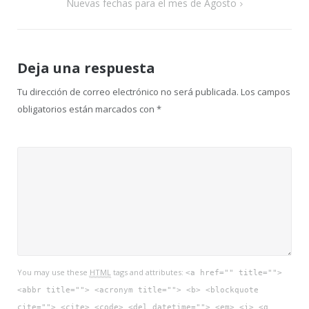
Nuevas fechas para el mes de Agosto
entradas
Deja una respuesta
Tu dirección de correo electrónico no será publicada.
Los campos
obligatorios están marcados con
*
You may use these
HTML
tags and attributes:
<a href="" title="">
<abbr title=""> <acronym title=""> <b> <blockquote
cite=""> <cite> <code> <del datetime=""> <em> <i> <q