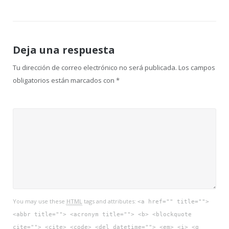
de
entradas
Deja una respuesta
Tu dirección de correo electrónico no será publicada.
Los campos
obligatorios están marcados con
*
You may use these
HTML
tags and attributes:
<a href="" title="">
<abbr title=""> <acronym title=""> <b> <blockquote
cite=""> <cite> <code> <del datetime=""> <em> <i> <q