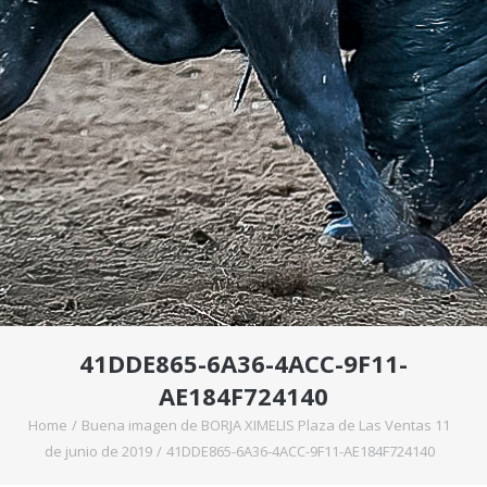
41DDE865-6A36-4ACC-9F11-
AE184F724140
Home
/
Buena imagen de BORJA XIMELIS Plaza de Las Ventas 11
de junio de 2019
/
41DDE865-6A36-4ACC-9F11-AE184F724140