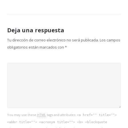
entradas
Deja una respuesta
Tu dirección de correo electrónico no será publicada.
Los campos
obligatorios están marcados con
*
You may use these
HTML
tags and attributes:
<a href="" title="">
<abbr title=""> <acronym title=""> <b> <blockquote