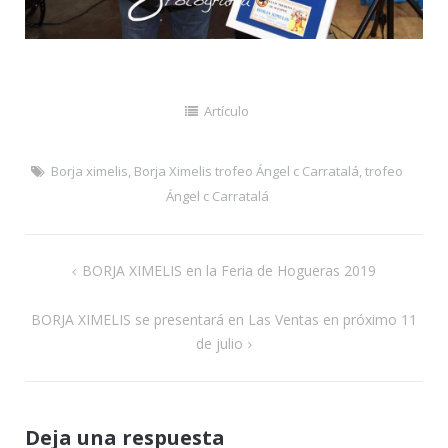
Artículo
Borja ximelis
,
Borja Ximelis trofeo Ángel c Carratalá
,
trofeo
Ángel c Carratalá
Navegación
BORJA XIMELIS en la Feria de Hogueras 2019
de
BORJA XIMELIS se presentará en Las Ventas en próximo 11
entradas
de julio
Deja una respuesta