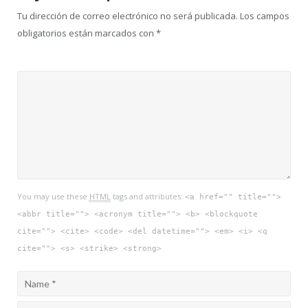
Tu dirección de correo electrónico no será publicada.
Los campos
obligatorios están marcados con
*
You may use these
HTML
tags and attributes:
<a href="" title="">
<abbr title=""> <acronym title=""> <b> <blockquote
cite=""> <cite> <code> <del datetime=""> <em> <i> <q
cite=""> <s> <strike> <strong>