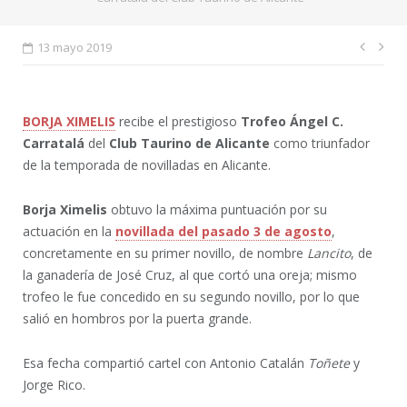
Nave
13 mayo 2019
de
entr
BORJA XIMELIS
recibe el prestigioso
Trofeo Ángel C.
Carratalá
del
Club Taurino de Alicante
como triunfador
de la temporada de novilladas en Alicante.
Borja Ximelis
obtuvo la máxima puntuación por su
actuación en la
novillada del pasado 3 de agosto
,
concretamente en su primer novillo, de nombre
Lancito
, de
la ganadería de José Cruz, al que cortó una oreja; mismo
trofeo le fue concedido en su segundo novillo, por lo que
salió en hombros por la puerta grande.
Esa fecha compartió cartel con Antonio Catalán
Toñete
y
Jorge Rico.