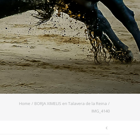
Home
/
BORJA XIMELIS en Talavera de la Reina
/
IMG_4140
Navegaci