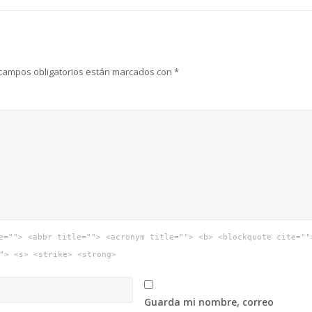
campos obligatorios están marcados con
*
e=""> <abbr title=""> <acronym title=""> <b> <blockquote cite=""
"> <s> <strike> <strong>
Guarda mi nombre, correo