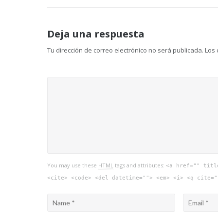
de
Deja una respuesta
entradas
Tu dirección de correo electrónico no será publicada.
Los 
You may use these
HTML
tags and attributes:
<a href="" titl
<cite> <code> <del datetime=""> <em> <i> <q cite="