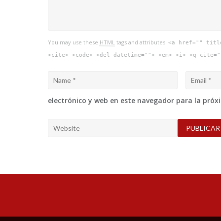
You may use these
HTML
tags and attributes:
<a href="" titl
<cite> <code> <del datetime=""> <em> <i> <q cite="
electrónico y web en este navegador para la pró