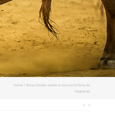
Home
/
Borja Ximelis vuelve a casa en la Feria de
Hogueras
Navegació