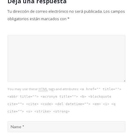
Deja una respuesta
Tu dirección de correo electrónico no será publicada.
Los campos
obligatorios están marcados con
*
You may use these
HTML
tags and attributes:
<a href="" title="">
<abbr title=""> <acronym title=""> <b> <blockquote
cite=""> <cite> <code> <del datetime=""> <em> <i> <q
cite=""> <s> <strike> <strong>