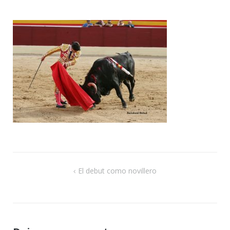
de
ent
Navegación
El debut como novillero
de
entradas