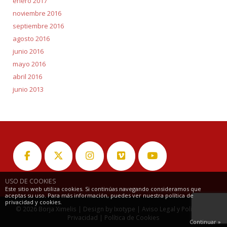
enero 2017
noviembre 2016
septiembre 2016
agosto 2016
junio 2016
mayo 2016
abril 2016
junio 2013
USO DE COOKIES
Este sitio web utiliza cookies. Si continúas navegando consideramos que
aceptas su uso. Para más información, puedes ver nuestra política de
privacidad y cookies.
© 2026
Borja Ximelis
| Design by
Ixotype
|
Aviso Legal y Política de
Privacidad
|
Política de Cookies
Continuar »