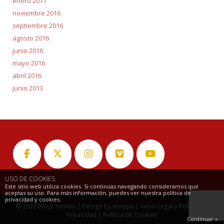
enero 2017
noviembre 2016
septiembre 2016
agosto 2016
junio 2016
mayo 2016
abril 2016
junio 2013
USO DE COOKIES
Este sitio web utiliza cookies. Si continúas navegando consideramos que
aceptas su uso. Para más información, puedes ver nuestra política de
privacidad y cookies.
© 2026
Borja Ximelis
| Design by
Ixotype
|
Aviso Legal y Política de
Privacidad
|
Política de Cookies
Continuar »