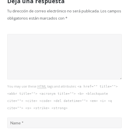
Deja una respuesta
Tu dirección de correo electrónico no será publicada.
Los campos
obligatorios están marcados con
*
You may use these
HTML
tags and attributes:
<a href="" title="">
<abbr title=""> <acronym title=""> <b> <blockquote
cite=""> <cite> <code> <del datetime=""> <em> <i> <q
cite=""> <s> <strike> <strong>