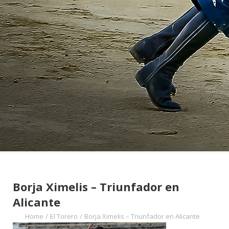
Borja Ximelis – Triunfador en
Alicante
Home
/
El Torero
/
Borja Ximelis – Triunfador en Alicante