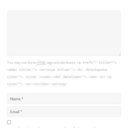
You may use these
HTML
tags and attributes:
<a href="" title="">
<abbr title=""> <acronym title=""> <b> <blockquote
cite=""> <cite> <code> <del datetime=""> <em> <i> <q
cite=""> <s> <strike> <strong>