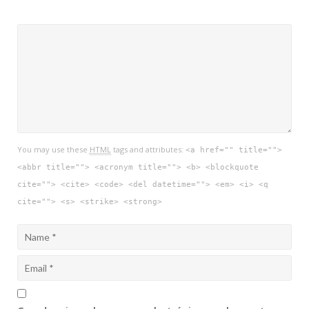
You may use these
HTML
tags and attributes:
<a href="" title="">
<abbr title=""> <acronym title=""> <b> <blockquote
cite=""> <cite> <code> <del datetime=""> <em> <i> <q
cite=""> <s> <strike> <strong>