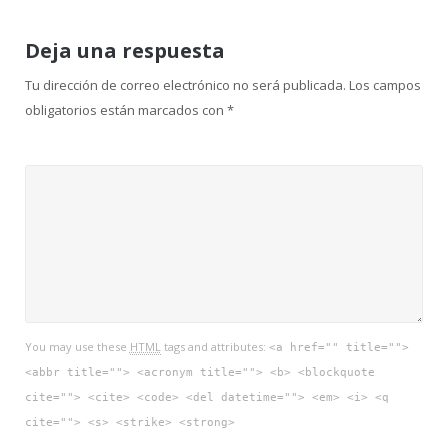
Deja una respuesta
Tu dirección de correo electrónico no será publicada.
Los campos
obligatorios están marcados con
*
You may use these
HTML
tags and attributes:
<a href="" title="">
<abbr title=""> <acronym title=""> <b> <blockquote
cite=""> <cite> <code> <del datetime=""> <em> <i> <q
cite=""> <s> <strike> <strong>