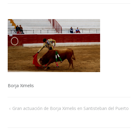
de
ent
Borja Ximelis
Navegación
Gran actuación de Borja Ximelis en Santisteban del Puerto
de
entradas