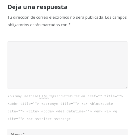
Deja una respuesta
Tu dirección de correo electrónico no será publicada.
Los campos
obligatorios están marcados con
*
You may use these
HTML
tags and attributes:
<a href="" title="">
<abbr title=""> <acronym title=""> <b> <blockquote
cite=""> <cite> <code> <del datetime=""> <em> <i> <q
cite=""> <s> <strike> <strong>