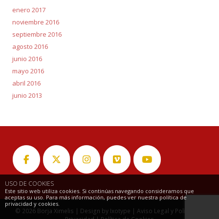
enero 2017
noviembre 2016
septiembre 2016
agosto 2016
junio 2016
mayo 2016
abril 2016
junio 2013
USO DE COOKIES
Este sitio web utiliza cookies. Si continúas navegando consideramos que
aceptas su uso. Para más información, puedes ver nuestra política de
privacidad y cookies.
© 2026
Borja Ximelis
| Design by
Ixotype
|
Aviso Legal y Política de