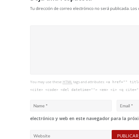
entradas
Tu dirección de correo electrónico no será publicada.
Los 
You may use these
HTML
tags and attributes:
<a href="" titl
<cite> <code> <del datetime=""> <em> <i> <q cite="
electrónico y web en este navegador para la pró