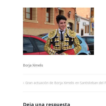
Borja Ximelis
Gran actuación de Borja Ximelis en Santisteban del 
Navegación
de
Deja una respuesta