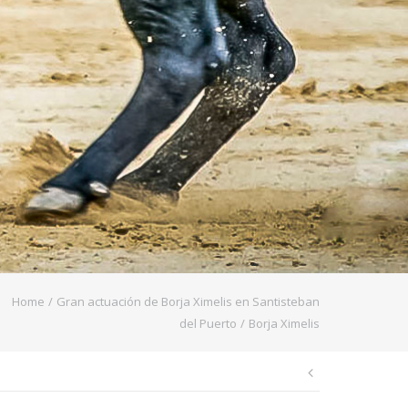
Home
/
Gran actuación de Borja Ximelis en Santisteban
del Puerto
/
Borja Ximelis
Navegaci