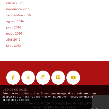
enero 2017
noviembre 2016
septiembre 2016
agosto 2016
junio 2016
mayo 2016
abril 2016
junio 2013
USO DE COOKIES
Este sitio web utiliza cookies. Si continúas navegando consideramos que
aceptas su uso. Para más información, puedes ver nuestra política de
privacidad y cookies.
© 2026
Borja Ximelis
| Design by
Ixotype
|
Aviso Legal y Política de
Privacidad
|
Política de Cookies