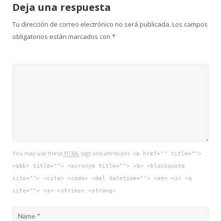
Deja una respuesta
Tu dirección de correo electrónico no será publicada.
Los campos
obligatorios están marcados con
*
You may use these
HTML
tags and attributes:
<a href="" title="">
<abbr title=""> <acronym title=""> <b> <blockquote
cite=""> <cite> <code> <del datetime=""> <em> <i> <q
cite=""> <s> <strike> <strong>