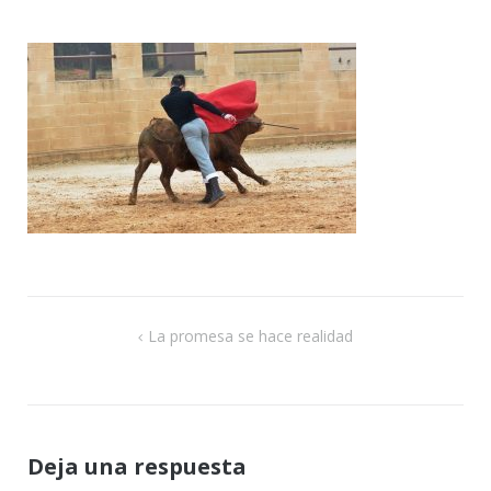
de
ent
Navegación
La promesa se hace realidad
de
entradas
Deja una respuesta