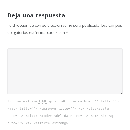
Deja una respuesta
Tu dirección de correo electrónico no será publicada.
Los campos
obligatorios están marcados con
*
You may use these
HTML
tags and attributes:
<a href="" title="">
<abbr title=""> <acronym title=""> <b> <blockquote
cite=""> <cite> <code> <del datetime=""> <em> <i> <q
cite=""> <s> <strike> <strong>