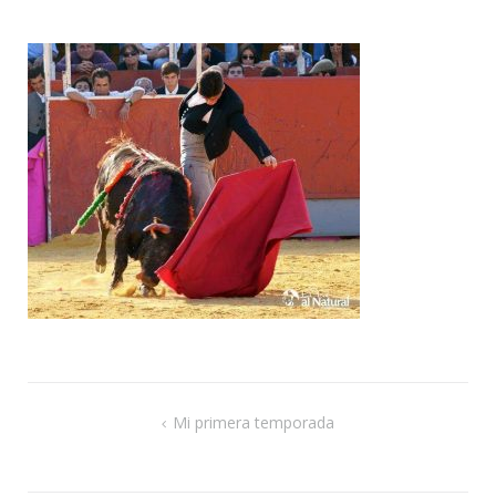
de
ent
Navegación
Mi primera temporada
de
entradas