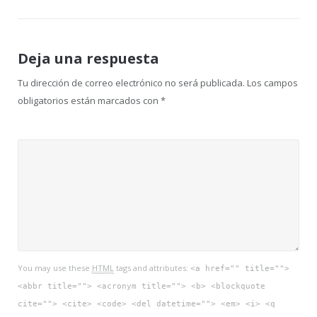
entradas
Deja una respuesta
Tu dirección de correo electrónico no será publicada.
Los campos
obligatorios están marcados con
*
You may use these
HTML
tags and attributes:
<a href="" title="">
<abbr title=""> <acronym title=""> <b> <blockquote
cite=""> <cite> <code> <del datetime=""> <em> <i> <q