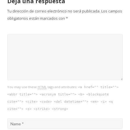
Deja una respuesta
Tu dirección de correo electrónico no será publicada.
Los campos
obligatorios están marcados con
*
You may use these
HTML
tags and attributes:
<a href="" title="">
<abbr title=""> <acronym title=""> <b> <blockquote
cite=""> <cite> <code> <del datetime=""> <em> <i> <q
cite=""> <s> <strike> <strong>