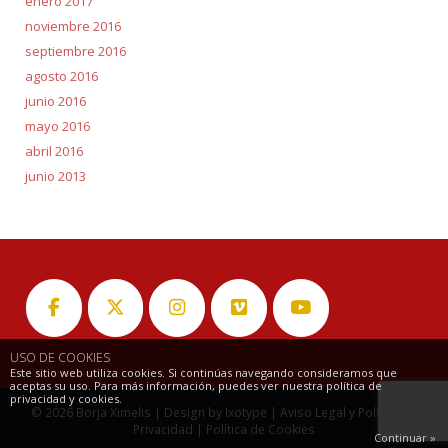
enero 2017
noviembre 2016
septiembre 2016
agosto 2016
junio 2016
mayo 2016
abril 2016
junio 2013
USO DE COOKIES
Este sitio web utiliza cookies. Si continúas navegando consideramos que
aceptas su uso. Para más información, puedes ver nuestra política de
privacidad y cookies.
© 2026
Borja Ximelis
| Design by
Ixotype
|
Aviso Legal y Política de
Privacidad
|
Política de Cookies
Continuar »