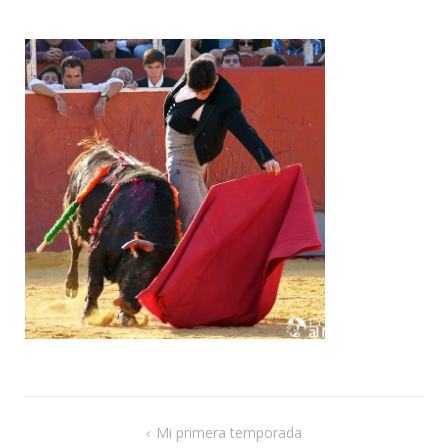
de
ent
Navegación
Mi primera temporada