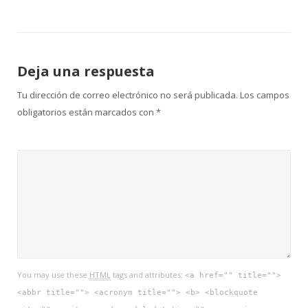
de
entradas
Deja una respuesta
Tu dirección de correo electrónico no será publicada.
Los campos
obligatorios están marcados con
*
You may use these
HTML
tags and attributes:
<a href="" title="">
<abbr title=""> <acronym title=""> <b> <blockquote