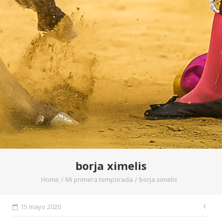
borja ximelis
Home
/
Mi primera temporada
/
borja ximelis
Na
15 mayo 2020