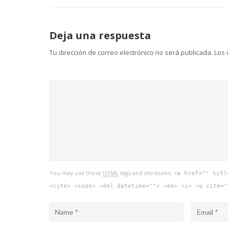
de
Deja una respuesta
entradas
Tu dirección de correo electrónico no será publicada.
Los 
You may use these
HTML
tags and attributes:
<a href="" titl
<cite> <code> <del datetime=""> <em> <i> <q cite="