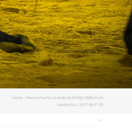
Home
/
Nueva Puerta Grande de BORJA XIMELIS en
Valdilecha
/
2017-09-11-35
Navegaci