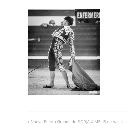
Nueva Puerta Grande de BORJA XIMELIS en Valdilec
Navegación