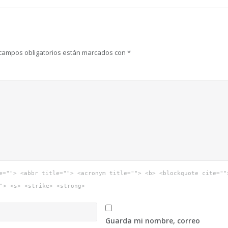
campos obligatorios están marcados con
*
e=""> <abbr title=""> <acronym title=""> <b> <blockquote cite=""
"> <s> <strike> <strong>
Guarda mi nombre, correo