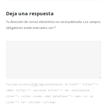
Deja una respuesta
Tu dirección de correo electrónico no será publicada.
Los campos
obligatorios están marcados con
*
You may use these
HTML
tags and attributes:
<a href="" title="">
<abbr title=""> <acronym title=""> <b> <blockquote
cite=""> <cite> <code> <del datetime=""> <em> <i> <q
cite=""> <s> <strike> <strong>