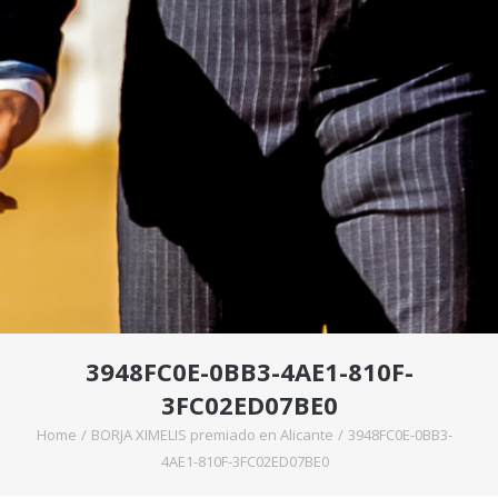
3948FC0E-0BB3-4AE1-810F-
3FC02ED07BE0
Home
/
BORJA XIMELIS premiado en Alicante
/
3948FC0E-0BB3-
4AE1-810F-3FC02ED07BE0