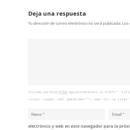
de
Deja una respuesta
entradas
Tu dirección de correo electrónico no será publicada.
Los 
You may use these
HTML
tags and attributes:
<a href="" titl
<cite> <code> <del datetime=""> <em> <i> <q cite="
electrónico y web en este navegador para la pró