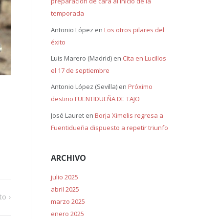
preparación de cara al inicio de la
temporada
Antonio López
en
Los otros pilares del
éxito
Luis Marero (Madrid)
en
Cita en Lucillos
el 17 de septiembre
Antonio López (Sevilla)
en
Próximo
destino FUENTIDUEÑA DE TAJO
José Lauret
en
Borja Ximelis regresa a
Fuentidueña dispuesto a repetir triunfo
ARCHIVO
julio 2025
abril 2025
ito
marzo 2025
enero 2025