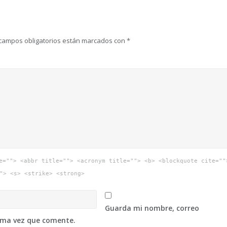
campos obligatorios están marcados con
*
e=""> <abbr title=""> <acronym title=""> <b> <blockquote cite=""
"> <s> <strike> <strong>
Guarda mi nombre, correo
xima vez que comente.