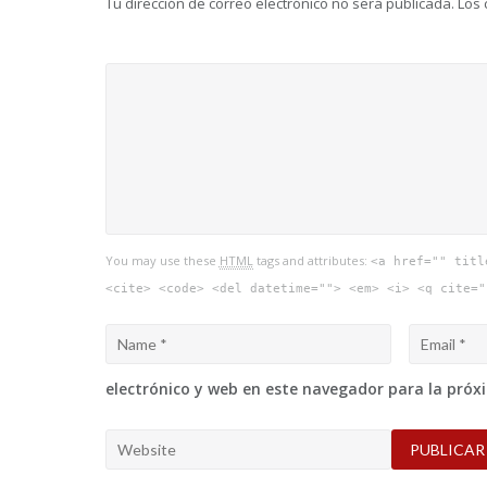
Tu dirección de correo electrónico no será publicada.
Los 
You may use these
HTML
tags and attributes:
<a href="" titl
<cite> <code> <del datetime=""> <em> <i> <q cite="
electrónico y web en este navegador para la pró