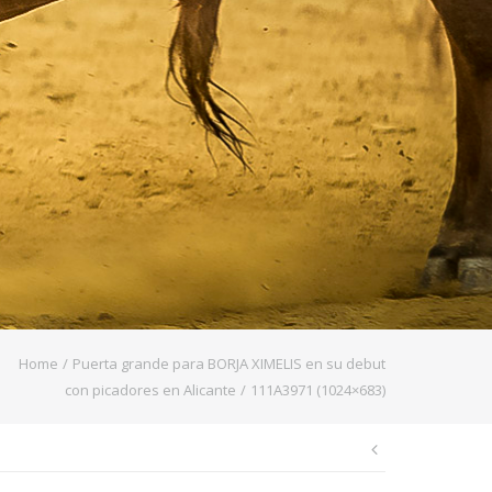
Home
/
Puerta grande para BORJA XIMELIS en su debut
con picadores en Alicante
/
111A3971 (1024×683)
Navegaci