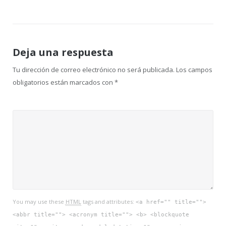
de
entradas
Deja una respuesta
Tu dirección de correo electrónico no será publicada.
Los campos
obligatorios están marcados con
*
You may use these
HTML
tags and attributes:
<a href="" title="">
<abbr title=""> <acronym title=""> <b> <blockquote