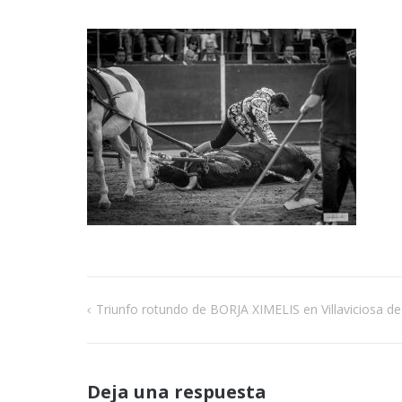
Triunfo rotundo de BORJA XIMELIS en Villaviciosa d
Navegación
de
Deja una respuesta