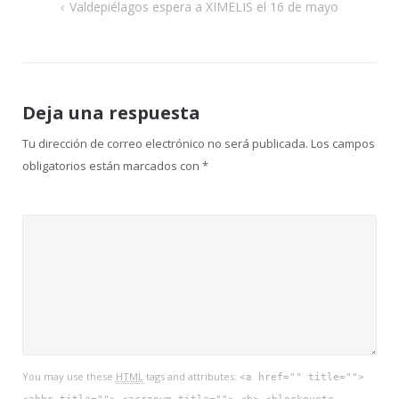
Navegación
Valdepiélagos espera a XIMELIS el 16 de mayo
de
entradas
Deja una respuesta
Tu dirección de correo electrónico no será publicada.
Los campos
obligatorios están marcados con
*
You may use these
HTML
tags and attributes:
<a href="" title="">