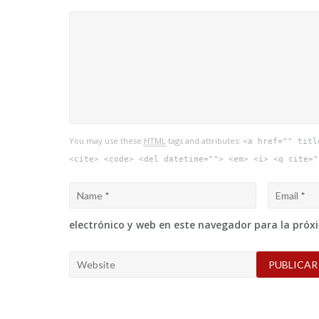
You may use these
HTML
tags and attributes:
<a href="" titl
<cite> <code> <del datetime=""> <em> <i> <q cite="
electrónico y web en este navegador para la pró