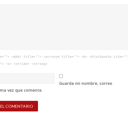
e=""> <abbr title=""> <acronym title=""> <b> <blockquote cite=""
"> <s> <strike> <strong>
Guarda mi nombre, correo
xima vez que comente.