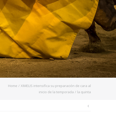
Home
/
XIMELIS intensifica su preparación de cara al
inicio de la temporada
/
la quinta
Navegaci