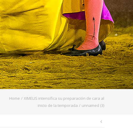
Home
/
XIMELIS intensifica su preparación de cara al
inicio de la temporada
/
unnamed (3)
Navegaci