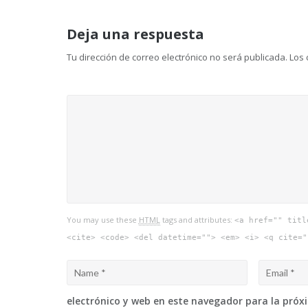
de
Deja una respuesta
entradas
Tu dirección de correo electrónico no será publicada.
Los 
You may use these
HTML
tags and attributes:
<a href="" titl
<cite> <code> <del datetime=""> <em> <i> <q cite="
electrónico y web en este navegador para la pró