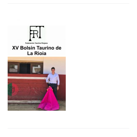
de
ent