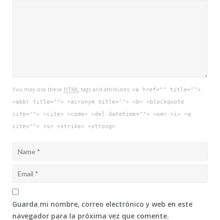
You may use these
HTML
tags and attributes:
<a href="" title="">
<abbr title=""> <acronym title=""> <b> <blockquote
cite=""> <cite> <code> <del datetime=""> <em> <i> <q
cite=""> <s> <strike> <strong>
Guarda mi nombre, correo electrónico y web en este
navegador para la próxima vez que comente.