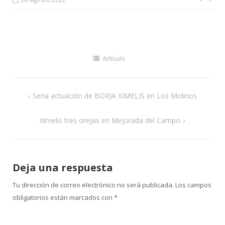
Nave
de
entr
Artículo
Navegación
Seria actuación de BORJA XIMELIS en Los Molinos
de
Ximelis tres orejas en Mejorada del Campo
entradas
Deja una respuesta
Tu dirección de correo electrónico no será publicada.
Los campos
obligatorios están marcados con
*